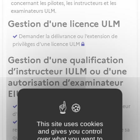
concernant les pilotes, les instructeurs et les
examinateurs ULM.
Gestion d'une licence ULM
Demander la délivrance ou l’extension de
privilèges d’une licence ULM
Gestion d'une qualification
d’instructeur IULM ou d'une
autorisation d’examinateur
EIULM
Attester des prérequis pour devenir formateur
d'instructeur ULM
Demander la délivrance, la prorogation, le
This site uses cookies
renouvellement ou l'extension de privilèges de sa
and gives you control
qualification IULM
over what you want to