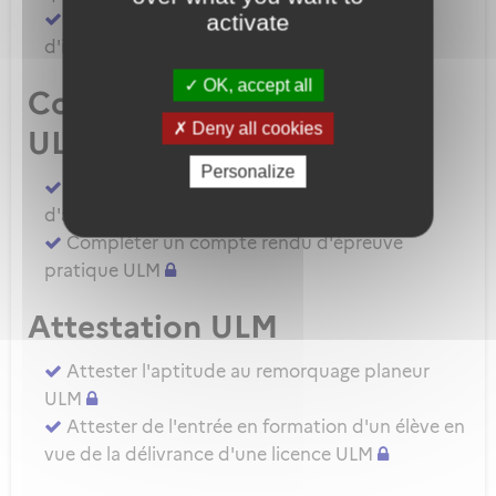
Demander une autorisation d'examinateur
activate
d'instructeur EIULM
OK, accept all
Compte rendu d’épreuve
Deny all cookies
ULM
Personalize
Compléter un compte rendu d'épreuve
d'aptitude pratique instructeur IULM.
Compléter un compte rendu d'épreuve
pratique ULM
Attestation ULM
Attester l'aptitude au remorquage planeur
ULM
Attester de l'entrée en formation d'un élève en
vue de la délivrance d'une licence ULM