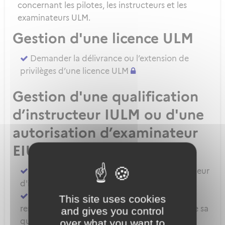
concernant les pilotes, les instructeurs et les
examinateurs ULM.
Gestion d'une licence ULM
Demander la délivrance ou l’extension de
privilèges d’une licence ULM
Gestion d'une qualification
d’instructeur IULM ou d'une
autorisation d’examinateur
EIULM
Attester des prérequis pour devenir formateur
d'instructeur ULM
Demander la délivrance, la prorogation, le
This site uses cookies
renouvellement ou l'extension de privilèges de sa
and gives you control
qualification IULM
over what you want to