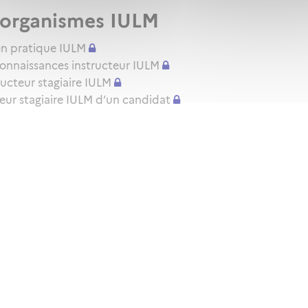
x organismes IULM
amen pratique IULM
connaissances instructeur IULM
ructeur stagiaire IULM
cteur stagiaire IULM d’un candidat