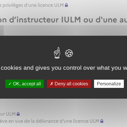
 privilèges d’une licence ULM
ion d’instructeur IULM ou d'une a
mateur d'instructeur ULM
le renouvellement ou l'extension de privilèges de sa qualif
ur d'instructeur EIULM
 cookies and gives you control over what you w
e ULM
'aptitude pratique instructeur IULM.
OK, accept all
Deny all cookies
Personalize
pratique ULM
eur ULM
lève en vue de la délivrance d'une licence ULM