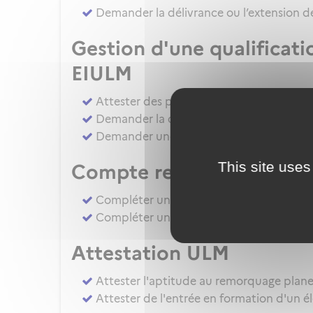
Demander la délivrance ou l’extension de
Gestion d'une qualificat
EIULM
Attester des prérequis pour devenir for
Demander la délivrance, la prorogation, 
Demander une autorisation d'examinate
This site uses
Compte rendu d’épreuv
Compléter un compte rendu d'épreuve d
Compléter un compte rendu d'épreuve 
Attestation ULM
Attester l'aptitude au remorquage plan
Attester de l'entrée en formation d'un é