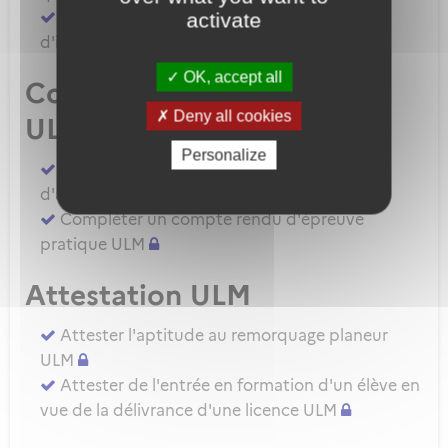
Demander une autorisation d'examinateur
activate
d'instructeur EIULM
OK, accept all
Compte rendu d’épreuve
Deny all cookies
ULM
Personalize
Compléter un compte rendu d'épreuve
d'aptitude pratique instructeur IULM.
Compléter un compte rendu d'épreuve
pratique ULM
Attestation ULM
Attester l'aptitude au remorquage planeur
ULM
Attester de l'entrée en formation d'un élève en
vue de la délivrance d'une licence ULM