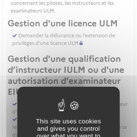
concernant les pilotes, les instructeurs et les
examinateurs ULM.
Gestion d'une licence ULM
Demander la délivrance ou l’extension de
privilèges d’une licence ULM
Gestion d'une qualification
d’instructeur IULM ou d'une
autorisation d’examinateur
EIULM
Attester des prérequis pour devenir formateur
d'instructeur ULM
Demander la délivrance, la prorogation, le
This site uses cookies
renouvellement ou l'extension de privilèges de sa
and gives you control
qualification IULM
over what you want to