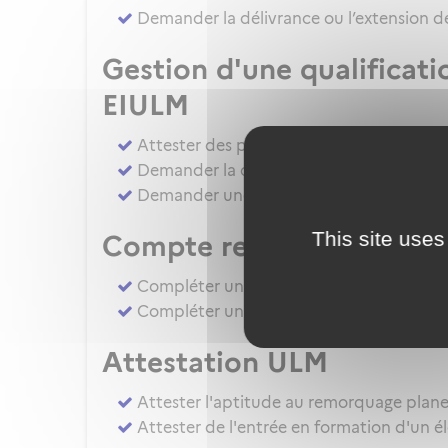
Demander la délivrance ou l’extension de
Gestion d'une qualificat
EIULM
Attester des prérequis pour devenir for
Demander la délivrance, la prorogation, 
Demander une autorisation d'examinate
This site uses
Compte rendu d’épreuv
Compléter un compte rendu d'épreuve d
Compléter un compte rendu d'épreuve 
Attestation ULM
Attester l'aptitude au remorquage plan
Attester de l'entrée en formation d'un é