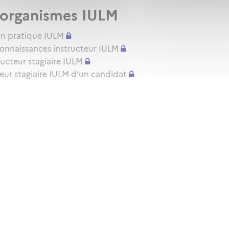
x organismes IULM
amen pratique IULM
connaissances instructeur IULM
ructeur stagiaire IULM
cteur stagiaire IULM d’un candidat