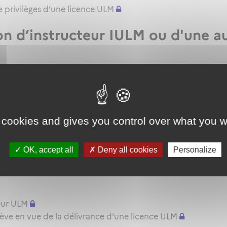
 privilèges d’une licence ULM
ion d’instructeur IULM ou d'une a
mateur d'instructeur ULM
le renouvellement ou l'extension de privilèges de sa qualif
ur d'instructeur EIULM
 cookies and gives you control over what you w
e ULM
'aptitude pratique instructeur IULM.
OK, accept all
Deny all cookies
Personalize
pratique ULM
eur ULM
lève en vue de la délivrance d'une licence ULM