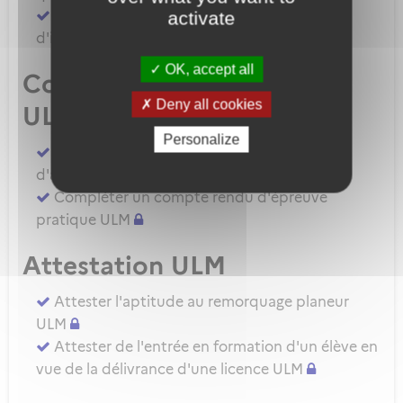
Demander une autorisation d'examinateur
activate
d'instructeur EIULM
OK, accept all
Compte rendu d’épreuve
Deny all cookies
ULM
Personalize
Compléter un compte rendu d'épreuve
d'aptitude pratique instructeur IULM.
Compléter un compte rendu d'épreuve
pratique ULM
Attestation ULM
Attester l'aptitude au remorquage planeur
ULM
Attester de l'entrée en formation d'un élève en
vue de la délivrance d'une licence ULM