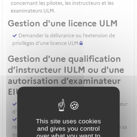
concernant les pilotes, les instructeurs et les
examinateurs ULM.
Gestion d'une licence ULM
Demander la délivrance ou l’extension de
privilèges d’une licence ULM
Gestion d'une qualification
d’instructeur IULM ou d'une
autorisation d’examinateur
EIULM
Attester des prérequis pour devenir formateur
d'instructeur ULM
Demander la délivrance, la prorogation, le
This site uses cookies
renouvellement ou l'extension de privilèges de sa
and gives you control
qualification IULM
over what you want to