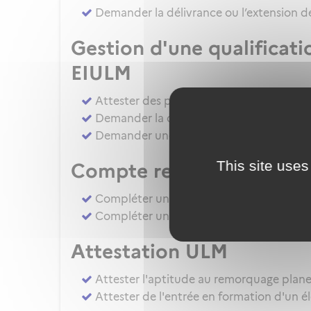
Demander la délivrance ou l’extension de
Gestion d'une qualificat
EIULM
Attester des prérequis pour devenir for
Demander la délivrance, la prorogation, 
Demander une autorisation d'examinate
This site uses
Compte rendu d’épreuv
Compléter un compte rendu d'épreuve d
Compléter un compte rendu d'épreuve 
Attestation ULM
Attester l'aptitude au remorquage plan
Attester de l'entrée en formation d'un é