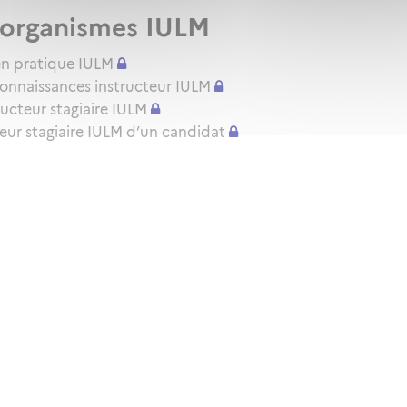
x organismes IULM
amen pratique IULM
connaissances instructeur IULM
ructeur stagiaire IULM
cteur stagiaire IULM d’un candidat