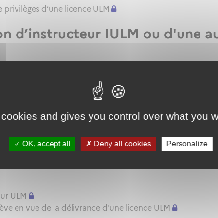
 privilèges d’une licence ULM
ion d’instructeur IULM ou d'une a
mateur d'instructeur ULM
le renouvellement ou l'extension de privilèges de sa qualif
ur d'instructeur EIULM
 cookies and gives you control over what you w
e ULM
'aptitude pratique instructeur IULM.
OK, accept all
Deny all cookies
Personalize
pratique ULM
eur ULM
lève en vue de la délivrance d'une licence ULM