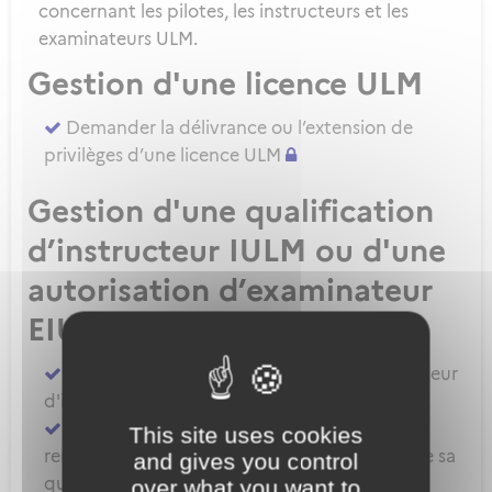
concernant les pilotes, les instructeurs et les
examinateurs ULM.
Gestion d'une licence ULM
Demander la délivrance ou l’extension de
privilèges d’une licence ULM
Gestion d'une qualification
d’instructeur IULM ou d'une
autorisation d’examinateur
EIULM
Attester des prérequis pour devenir formateur
d'instructeur ULM
Demander la délivrance, la prorogation, le
This site uses cookies
renouvellement ou l'extension de privilèges de sa
and gives you control
qualification IULM
over what you want to