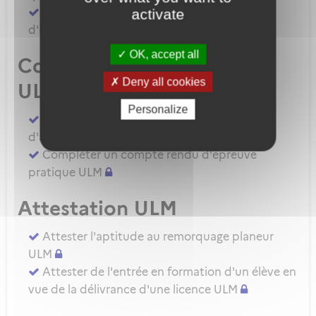
Demander une autorisation d'examinateur
activate
d'instructeur EIULM
OK, accept all
Compte rendu d’épreuve
Deny all cookies
ULM
Personalize
Compléter un compte rendu d'épreuve
d'aptitude pratique instructeur IULM.
Compléter un compte rendu d'épreuve
pratique ULM
Attestation ULM
Attester l'aptitude au remorquage planeur
ULM
Attester de l'entrée en formation d'un élève en
vue de la délivrance d'une licence ULM