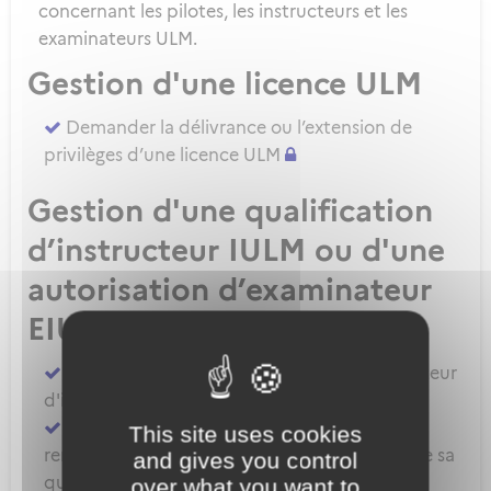
concernant les pilotes, les instructeurs et les
examinateurs ULM.
Gestion d'une licence ULM
Demander la délivrance ou l’extension de
privilèges d’une licence ULM
Gestion d'une qualification
d’instructeur IULM ou d'une
autorisation d’examinateur
EIULM
Attester des prérequis pour devenir formateur
d'instructeur ULM
Demander la délivrance, la prorogation, le
This site uses cookies
renouvellement ou l'extension de privilèges de sa
and gives you control
qualification IULM
over what you want to