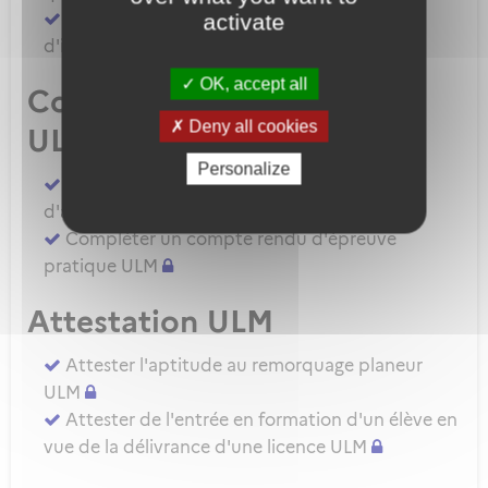
Demander une autorisation d'examinateur
activate
d'instructeur EIULM
OK, accept all
Compte rendu d’épreuve
Deny all cookies
ULM
Personalize
Compléter un compte rendu d'épreuve
d'aptitude pratique instructeur IULM.
Compléter un compte rendu d'épreuve
pratique ULM
Attestation ULM
Attester l'aptitude au remorquage planeur
ULM
Attester de l'entrée en formation d'un élève en
vue de la délivrance d'une licence ULM