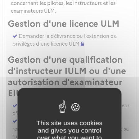
concernant les pilotes, les instructeurs et les
examinateurs ULM.
Gestion d'une licence ULM
Demander la délivrance ou l’extension de
privilèges d’une licence ULM
Gestion d'une qualification
d’instructeur IULM ou d'une
autorisation d’examinateur
EIULM
Attester des prérequis pour devenir formateur
d'instructeur ULM
Demander la délivrance, la prorogation, le
This site uses cookies
renouvellement ou l'extension de privilèges de sa
and gives you control
qualification IULM
over what you want to