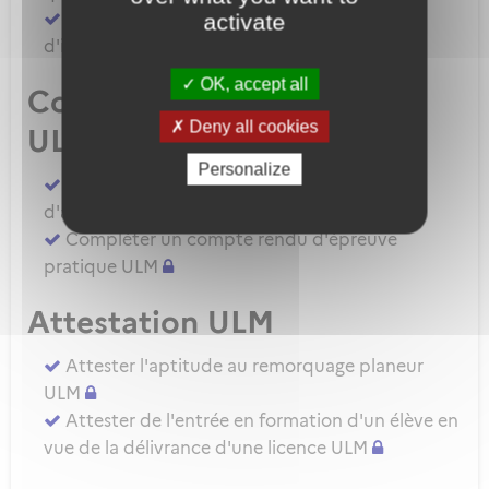
Demander une autorisation d'examinateur
activate
d'instructeur EIULM
OK, accept all
Compte rendu d’épreuve
Deny all cookies
ULM
Personalize
Compléter un compte rendu d'épreuve
d'aptitude pratique instructeur IULM.
Compléter un compte rendu d'épreuve
pratique ULM
Attestation ULM
Attester l'aptitude au remorquage planeur
ULM
Attester de l'entrée en formation d'un élève en
vue de la délivrance d'une licence ULM