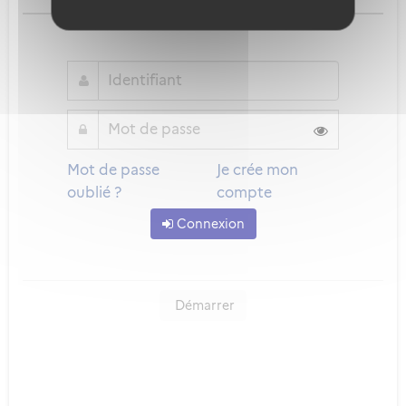
ou
Mot de passe
Je crée mon
oublié ?
compte
Connexion
Démarrer