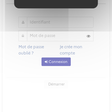
ou
Mot de passe
Je crée mon
oublié ?
compte
Connexion
Démarrer