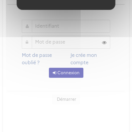
ou
Mot de passe
Je crée mon
oublié ?
compte
Connexion
Démarrer