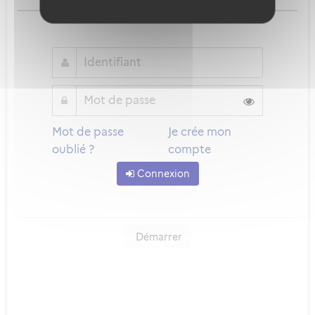
ou
Mot de passe
Je crée mon
oublié ?
compte
Connexion
Démarrer