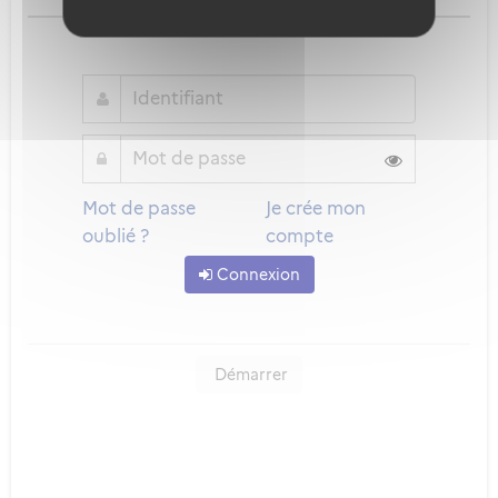
ou
Mot de passe
Je crée mon
oublié ?
compte
Connexion
Démarrer