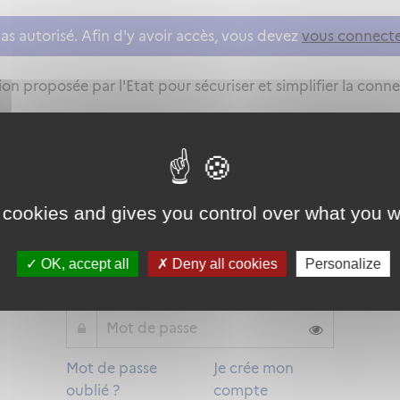
as autorisé. Afin d'y avoir accès, vous devez
vous connect
on proposée par l'Etat pour sécuriser et simplifier la connex
Qu'est-ce que FranceConnect ?
 cookies and gives you control over what you w
ou
OK, accept all
Deny all cookies
Personalize
Mot de passe
Je crée mon
oublié ?
compte