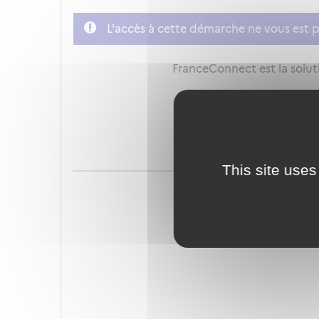
L'accès à cette démarche ne vous est p
FranceConnect est la soluti
This site uses