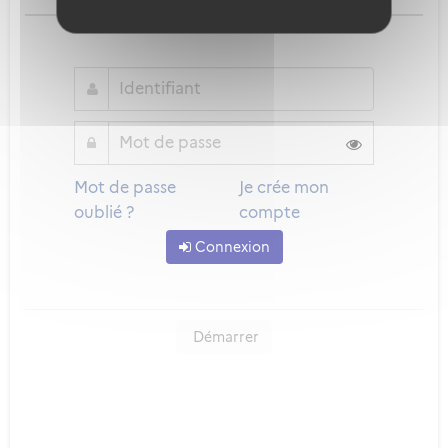
ou
Mot de passe
Je crée mon
oublié ?
compte
Connexion
Démarrer