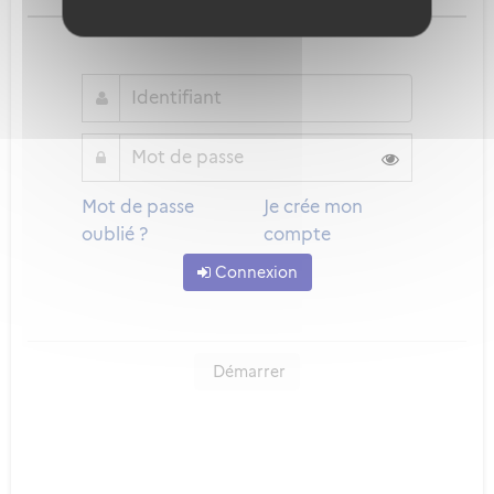
ou
Mot de passe
Je crée mon
oublié ?
compte
Connexion
Démarrer