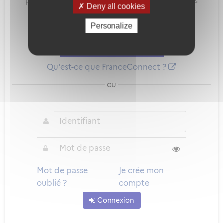
pour sécuriser et simplifier la connexion à vos
Deny all cookies
services en ligne.
Personalize
Qu'est-ce que FranceConnect ?
ou
Mot de passe
Je crée mon
oublié ?
compte
Connexion