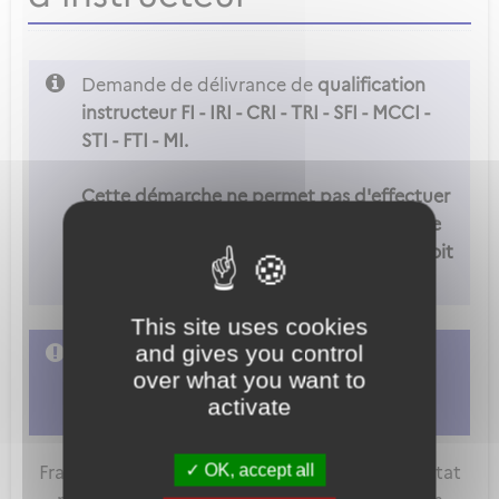
Demande de délivrance de
qualification
instructeur FI - IRI - CRI - TRI - SFI - MCCI -
STI - FTI - MI.
Cette démarche ne permet pas d'effectuer
une d'instructeur FCL.900(c). Pour ce type
de demande, l'organisme de formation doit
adresser sa demande sur METEOR.
This site uses cookies
and gives you control
L'accès à cette démarche ne vous est pas
over what you want to
autorisé. Afin d'y avoir accès, vous devez
activate
vous connecter
ou
vous créer un compte
OK, accept all
FranceConnect est la solution proposée par l'Etat