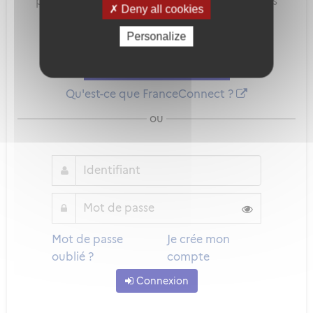
pour sécuriser et simplifier la connexion à vos
Deny all cookies
services en ligne.
Personalize
Qu'est-ce que FranceConnect ?
ou
Mot de passe
Je crée mon
oublié ?
compte
Connexion