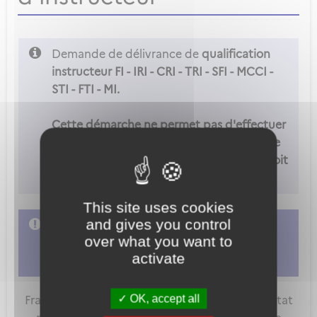
Demande de délivrance de
qualification
instructeur FI - IRI - CRI - TRI - SFI - MCCI -
STI - FTI - MI.
Cette démarche ne permet pas d'effectuer
une d'instructeur FCL.900(c). Pour ce type
de demande, l'organisme de formation doit
adresser sa demande sur METEOR.
This site uses cookies
and gives you control
L'accès à cette démarche ne vous est pas
over what you want to
autorisé. Afin d'y avoir accès, vous devez
activate
vous connecter
ou
vous créer un compte
OK, accept all
FranceConnect est la solution proposée par l'Etat