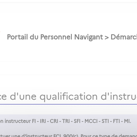
 d'une qualification d'instr
 instructeur FI - IRI - CRI - TRI - SFI - MCCI - STI - FTI - MI.
uer une d'instructeur FCL.900(c). Pour ce type de demand