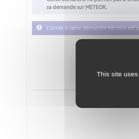
sa demande sur METEOR.
L'accès à cette démarche ne vous est p
FranceConnect est la soluti
This site uses