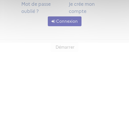
Mot de passe
Je crée mon
oublié ?
compte
Connexion
Démarrer