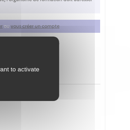
er
ou
vous créer un compte
ion à vos services en ligne.
ant to activate