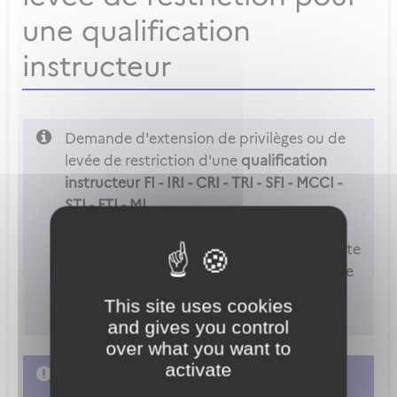
une qualification
instructeur
Demande d'extension de privilèges ou de
levée de restriction d'une
qualification
instructeur FI - IRI - CRI - TRI - SFI - MCCI -
STI - FTI - MI.
Attention
: Vous ne pouvez accéder à cette
démarche que si vous êtes déclaré comme
examinateur ou instructeur dans les
This site uses cookies
paramètres de votre compte.
and gives you control
over what you want to
activate
L'accès à cette démarche ne vous est pas