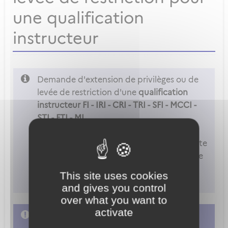
une qualification
instructeur
Demande d'extension de privilèges ou de
levée de restriction d'une
qualification
instructeur FI - IRI - CRI - TRI - SFI - MCCI -
STI - FTI - MI.
Attention
: Vous ne pouvez accéder à cette
démarche que si vous êtes déclaré comme
examinateur ou instructeur dans les
This site uses cookies
paramètres de votre compte.
and gives you control
over what you want to
activate
L'accès à cette démarche ne vous est pas