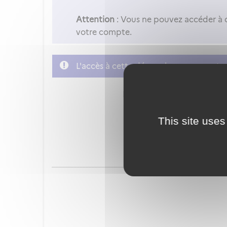
Attention
: Vous ne pouvez accéder à 
votre compte.
L'accès à cette démarche ne vous est p
FranceConnect est la soluti
This site uses