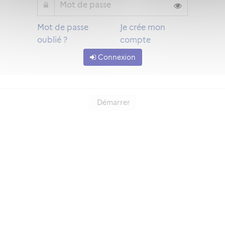
Mot de passe
Je crée mon
oublié ?
compte
Connexion
Démarrer