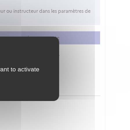
r ou instructeur dans les paramètres de
er
ou
vous créer un compte
ion à vos services en ligne.
ant to activate