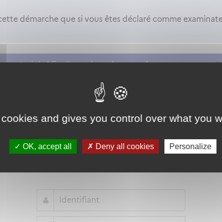
cette démarche que si vous êtes déclaré comme examinateu
as autorisé. Afin d'y avoir accès, vous devez
vous connect
on proposée par l'Etat pour sécuriser et simplifier la connex
 cookies and gives you control over what you w
Qu'est-ce que FranceConnect ?
OK, accept all
Deny all cookies
Personalize
ou