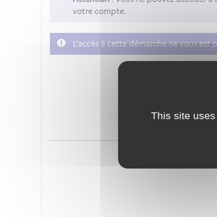
votre compte.
L'accès à cette démarche ne vous est p
FranceConnect est la soluti
This site uses