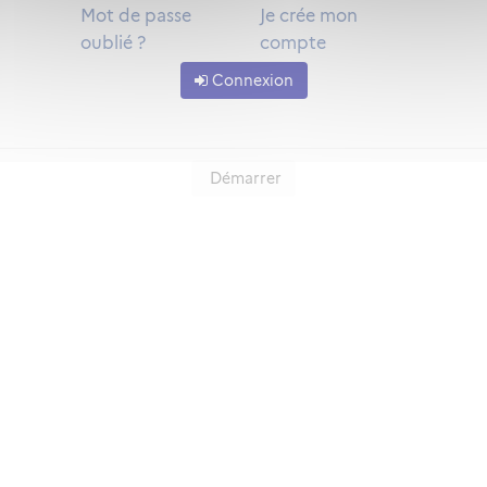
Mot de passe
Je crée mon
oublié ?
compte
Connexion
Démarrer