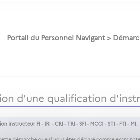
n d'une qualification d'inst
on instructeur FI - IRI - CRI - TRI - SFI - MCCI - STI - FTI - MI.
cette démarche que si vous êtes déclaré comme examinateu