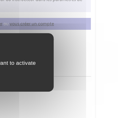
er
ou
vous créer un compte
ion à vos services en ligne.
ant to activate