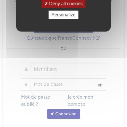
pour sécuriser et simplifier la connexion à vos
Deny all cookies
services en ligne.
Personalize
Qu'est-ce que FranceConnect ?
ou
Mot de passe
Je crée mon
oublié ?
compte
Connexion