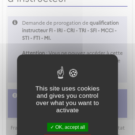
Demande de prorogation de
qualification
instructeur FI - IRI - CRI - TRI - SFI - MCCI -
STI - FTI - MI.
Attention
: Vous ne pouvez accéder à cette
démarche que si vous êtes déclaré comme
examinateur ou instructeur dans les
paramètres de votre compte.
This site uses cookies
and gives you control
L'accès à cette démarche ne vous est pas
over what you want to
autorisé. Afin d'y avoir accès, vous devez
activate
vous connecter
ou
vous créer un compte
OK, accept all
FranceConnect est la solution proposée par l'Etat