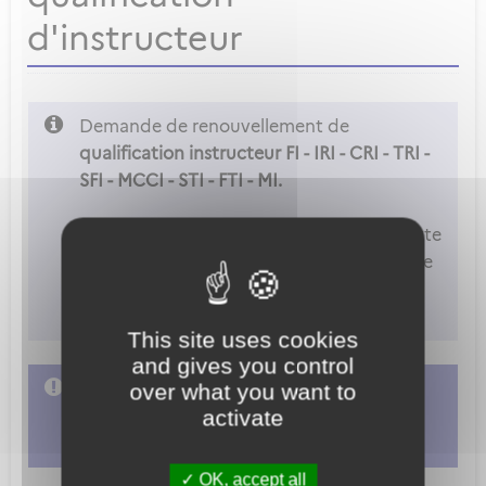
d'instructeur
Demande de renouvellement de
qualification instructeur FI - IRI - CRI - TRI -
SFI - MCCI - STI - FTI - MI.
Attention
: Vous ne pouvez accéder à cette
démarche que si vous êtes déclaré comme
examinateur ou instructeur dans les
paramètres de votre compte.
This site uses cookies
and gives you control
L'accès à cette démarche ne vous est pas
over what you want to
activate
autorisé. Afin d'y avoir accès, vous devez
vous connecter
ou
vous créer un compte
OK, accept all