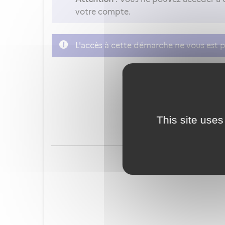
votre compte.
L'accès à cette démarche ne vous est p
FranceConnect est la soluti
This site uses