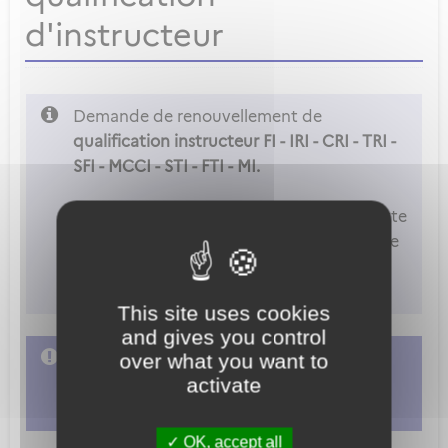
d'instructeur
Demande de renouvellement de
qualification instructeur FI - IRI - CRI - TRI -
SFI - MCCI - STI - FTI - MI.
Attention
: Vous ne pouvez accéder à cette
démarche que si vous êtes déclaré comme
examinateur ou instructeur dans les
paramètres de votre compte.
This site uses cookies
and gives you control
L'accès à cette démarche ne vous est pas
over what you want to
activate
autorisé. Afin d'y avoir accès, vous devez
vous connecter
ou
vous créer un compte
OK, accept all