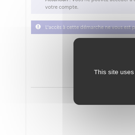
votre compte.
L'accès à cette démarche ne vous est p
FranceConnect est la soluti
This site uses