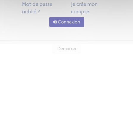
Mot de passe
Je crée mon
oublié ?
compte
Connexion
Démarrer