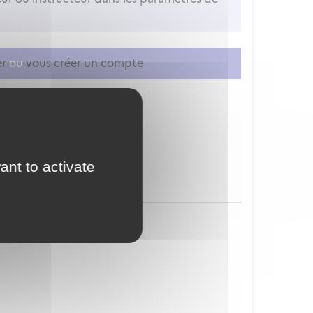
er
ou
vous créer un compte
ion à vos services en ligne.
ant to activate