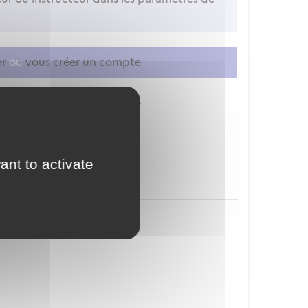
er
ou
vous créer un compte
ion à vos services en ligne.
ant to activate