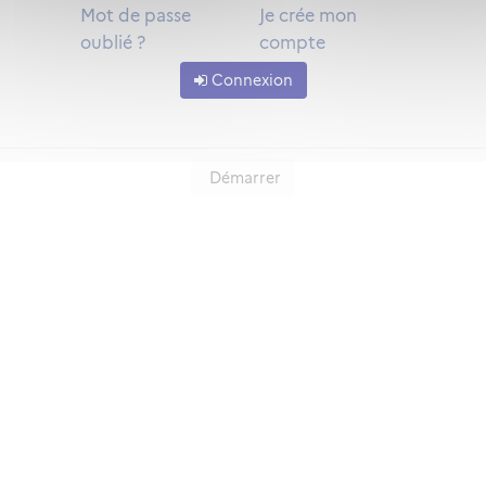
Mot de passe
Je crée mon
oublié ?
compte
Connexion
Démarrer