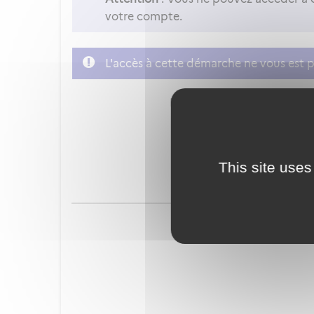
votre compte.
L'accès à cette démarche ne vous est p
FranceConnect est la soluti
This site uses