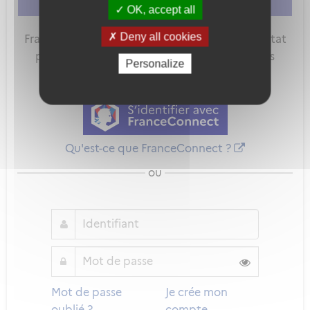
vous connecter
ou
vous créer un compte
OK, accept all
Deny all cookies
FranceConnect est la solution proposée par l'Etat
pour sécuriser et simplifier la connexion à vos
Personalize
services en ligne.
Qu'est-ce que FranceConnect ?
ou
Mot de passe
Je crée mon
oublié ?
compte