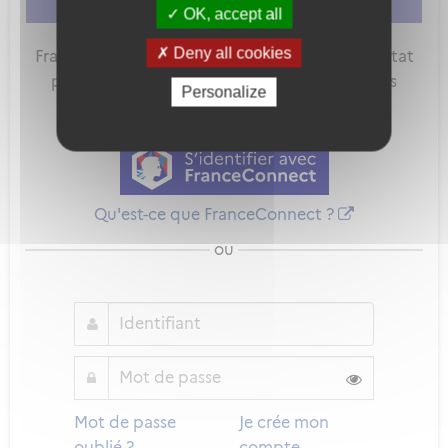
vous connecter
ou
vous créer un compte
OK, accept all
Deny all cookies
FranceConnect est la solution proposée par l'Etat
pour sécuriser et simplifier la connexion à vos
Personalize
services en ligne.
Qu'est-ce que FranceConnect ?
ou
Mot de passe
Je crée mon
oublié ?
compte