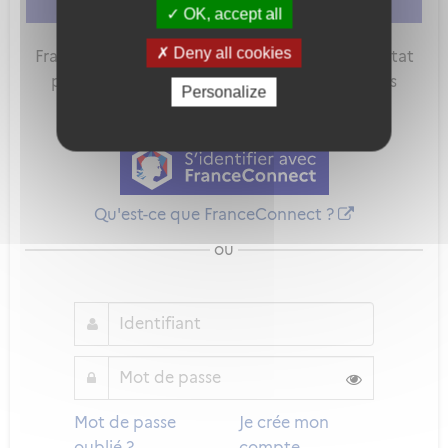
vous connecter
ou
vous créer un compte
OK, accept all
Deny all cookies
FranceConnect est la solution proposée par l'Etat
pour sécuriser et simplifier la connexion à vos
Personalize
services en ligne.
Qu'est-ce que FranceConnect ?
ou
Mot de passe
Je crée mon
oublié ?
compte