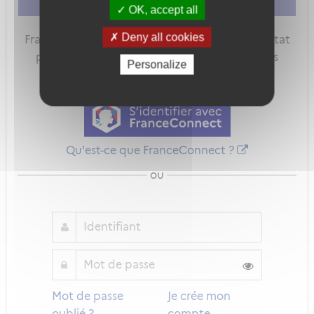
vous connecter
ou
vous créer un compte
OK, accept all
Deny all cookies
FranceConnect est la solution proposée par l'Etat
pour sécuriser et simplifier la connexion à vos
Personalize
services en ligne.
Qu'est-ce que FranceConnect ?
ou
Mot de passe
Je crée mon
oublié ?
compte