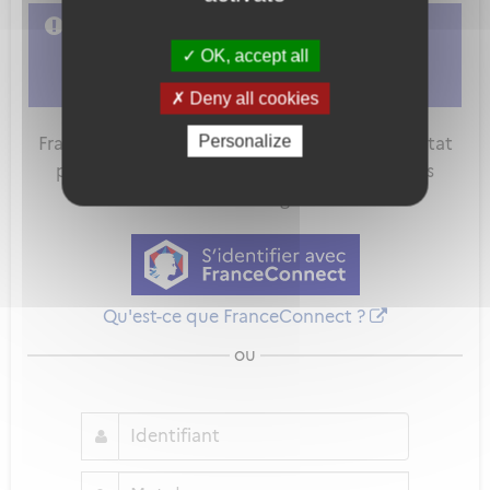
L'accès à cette démarche ne vous est pas
autorisé. Afin d'y avoir accès, vous devez
OK, accept all
vous connecter
ou
vous créer un compte
Deny all cookies
Personalize
FranceConnect est la solution proposée par l'Etat
pour sécuriser et simplifier la connexion à vos
services en ligne.
Qu'est-ce que FranceConnect ?
ou