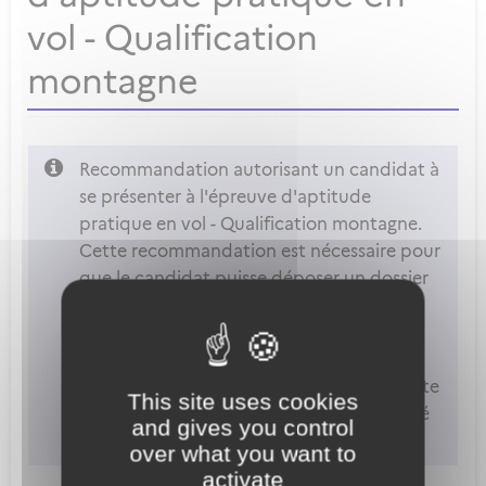
vol - Qualification
montagne
Recommandation autorisant un candidat à
se présenter à l'épreuve d'aptitude
pratique en vol - Qualification montagne.
Cette recommandation est nécessaire pour
que le candidat puisse déposer un dossier
d'inscription à l'épreuve d'aptitude
pratique en vol.
Attention
: vous ne pouvez accéder à cette
This site uses cookies
démarche que si votre compte est associé
and gives you control
à un organisme de formation.
over what you want to
activate